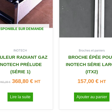
461,00 €.
368,80 €.
ISPONIBLE SUR DEMANDE
INOTECH
Broches et paniers
ULEUR RADIANT GAZ
BROCHE ÉPÉE PO
INOTECH PRÉLUDE
INOTECH SÉRIE LA
(SÉRIE 1)
(ITX2)
368,80
€
157,00
€
HT
HT
461,00
€
Lire la suite
Ajouter au panier