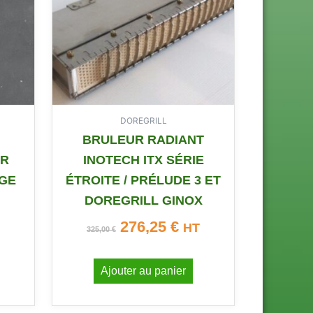
325,00 €.
276,25 €.
DOREGRILL
BRULEUR RADIANT
UR
INOTECH ITX SÉRIE
RGE
ÉTROITE / PRÉLUDE 3 ET
DOREGRILL GINOX
276,25
€
HT
325,00
€
Ajouter au panier