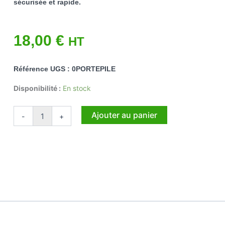
sécurisée et rapide.
18,00
€
HT
Référence UGS : 0PORTEPILE
quantité
Disponibilité :
En stock
de
Porte
Ajouter au panier
-
+
pile
pour
allumeur
1.5V