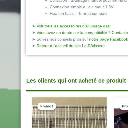
Utilisation : allumage manuel pour vitrine 
Connexion simple à l’allumeur 1.5V
Fixation facile – format compact
➤
Voir tous les accessoires d’allumage gaz
➤
Vous avez un doute sur la compatibilité ? Contacte
➤ Suivez nos conseils pros sur
notre page Facebook
➤
Retour à l’accueil du site Le Rôtisseur
Les clients qui ont acheté ce produit
LE
LE
Promo !
Promo !
Pro
Pro
PRIX
PRIX
INITIAL
ACTUEL
ÉTAIT :
EST :