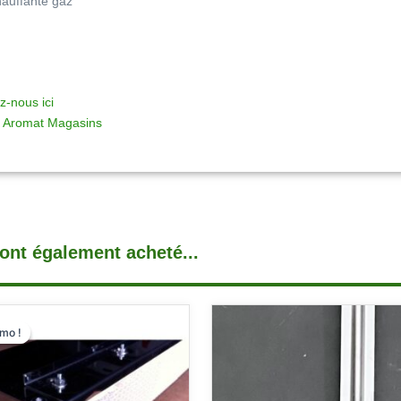
chauffante gaz
z-nous ici
 Aromat Magasins
 ont également acheté...
LE
LE
mo !
mo !
PRIX
PRIX
INITIAL
ACTUEL
ÉTAIT :
EST :