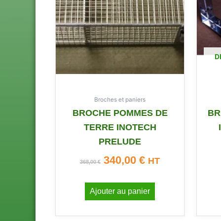
368,00 €.
340,00 €.
D
Broches et paniers
BROCHE POMMES DE
BR
TERRE INOTECH
PRELUDE
340,00
€
HT
368,00
€
Ajouter au panier