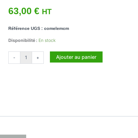
63,00
€
HT
Référence UGS : comelemcm
quantité
Disponibilité :
En stock
de
Commutateur
Ajouter au panier
-
+
MCM
électrique