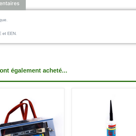
entaires
que.
E et EEN.
 ont également acheté...