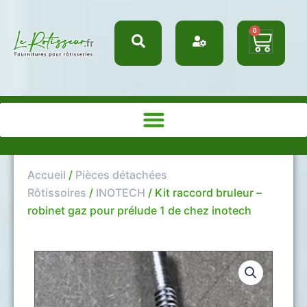
Aller
au
0
Panie
contenu
Accueil
/
Pièces détachées
Rôtissoires
/
INOTECH
/ Kit raccord bruleur –
robinet gaz pour prélude 1 de chez inotech