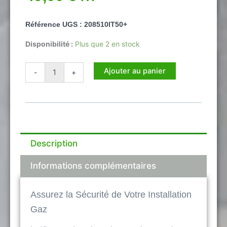
Référence UGS : 208510IT50+
quantité
Disponibilité :
Plus que 2 en stock
de
Kit
Ajouter au panier
-
+
raccord
bruleur
-
robinet
gaz
pour
prélude
Description
1
de
chez
Informations complémentaires
inotech
Assurez la Sécurité de Votre Installation
Gaz