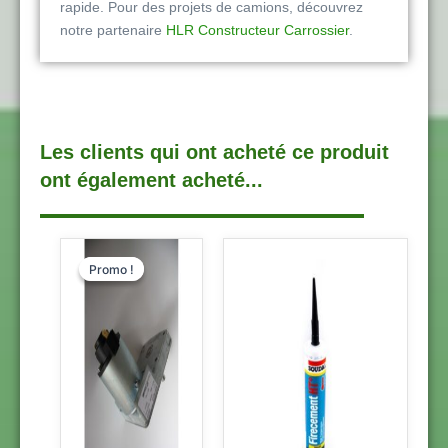
rapide. Pour des projets de camions, découvrez
notre partenaire
HLR Constructeur Carrossier
.
Les clients qui ont acheté ce produit
ont également acheté...
LE
LE
Promo !
Promo !
PRIX
PRIX
INITIAL
ACTUEL
ÉTAIT :
EST :
250,00 €.
220,00 €.