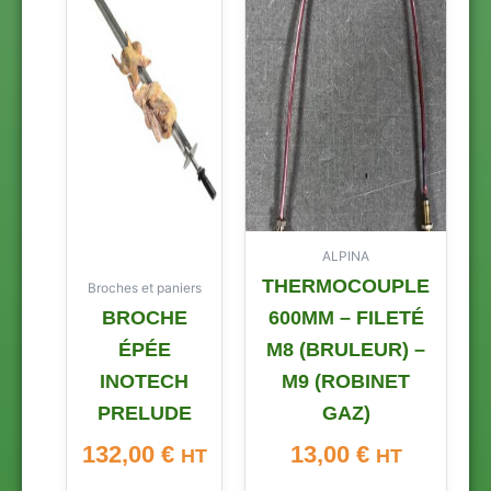
ALPINA
THERMOCOUPLE
Broches et paniers
BROCHE
600MM – FILETÉ
ÉPÉE
M8 (BRULEUR) –
INOTECH
M9 (ROBINET
PRELUDE
GAZ)
132,00
€
13,00
€
HT
HT